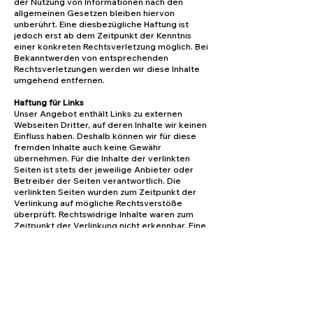
der Nutzung von Informationen nach den
allgemeinen Gesetzen bleiben hiervon
unberührt. Eine diesbezügliche Haftung ist
jedoch erst ab dem Zeitpunkt der Kenntnis
einer konkreten Rechtsverletzung möglich. Bei
Bekanntwerden von entsprechenden
Rechtsverletzungen werden wir diese Inhalte
umgehend entfernen.
Haftung für Links
Unser Angebot enthält Links zu externen
Webseiten Dritter, auf deren Inhalte wir keinen
Einfluss haben. Deshalb können wir für diese
fremden Inhalte auch keine Gewähr
übernehmen. Für die Inhalte der verlinkten
Seiten ist stets der jeweilige Anbieter oder
Betreiber der Seiten verantwortlich. Die
verlinkten Seiten wurden zum Zeitpunkt der
Verlinkung auf mögliche Rechtsverstöße
überprüft. Rechtswidrige Inhalte waren zum
Zeitpunkt der Verlinkung nicht erkennbar. Eine
permanente inhaltliche Kontrolle der
verlinkten Seiten ist jedoch ohne konkrete
Anhaltspunkte einer Rechtsverletzung nicht
zumutbar. Bei Bekanntwerden von
Rechtsverletzungen werden wir derartige Links
umgehend entfernen.
Urheberrecht