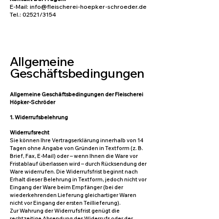
E-Mail: info@fleischerei-hoepker-schroeder.de
Tel.: 02521/3154
Allgemeine
Geschäftsbedingungen
Allgemeine Geschäftsbedingungen der Fleischerei
Höpker-Schröder
1. Widerrufsbelehrung
Widerrufsrecht
Sie können Ihre Vertragserklärung innerhalb von 14
Tagen ohne Angabe von Gründen in Textform (z. B.
Brief, Fax, E-Mail) oder – wenn Ihnen die Ware vor
Fristablauf überlassen wird – durch Rücksendung der
Ware widerrufen. Die Widerrufsfrist beginnt nach
Erhalt dieser Belehrung in Textform, jedoch nicht vor
Eingang der Ware beim Empfänger (bei der
wiederkehrenden Lieferung gleichartiger Waren
nicht vor Eingang der ersten Teillieferung).
Zur Wahrung der Widerrufsfrist genügt die
rechtzeitige Absendung des Widerrufs oder der