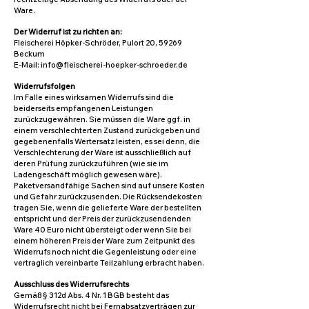
Ware.
Der Widerruf ist zu richten an:
Fleischerei Höpker-Schröder, Pulort 20, 59269
Beckum
E-Mail: info@fleischerei-hoepker-schroeder.de
Widerrufsfolgen
Im Falle eines wirksamen Widerrufs sind die
beiderseits empfangenen Leistungen
zurückzugewähren. Sie müssen die Ware ggf. in
einem verschlechterten Zustand zurückgeben und
gegebenenfalls Wertersatz leisten, es sei denn, die
Verschlechterung der Ware ist ausschließlich auf
deren Prüfung zurückzuführen (wie sie im
Ladengeschäft möglich gewesen wäre).
Paketversandfähige Sachen sind auf unsere Kosten
und Gefahr zurückzusenden. Die Rücksendekosten
tragen Sie, wenn die gelieferte Ware der bestellten
entspricht und der Preis der zurückzusendenden
Ware 40 Euro nicht übersteigt oder wenn Sie bei
einem höheren Preis der Ware zum Zeitpunkt des
Widerrufs noch nicht die Gegenleistung oder eine
vertraglich vereinbarte Teilzahlung erbracht haben.
Ausschluss des Widerrufsrechts
Gemäß § 312d Abs. 4 Nr. 1 BGB besteht das
Widerrufsrecht nicht bei Fernabsatzverträgen zur