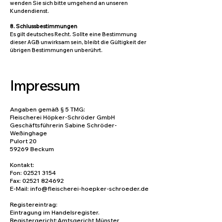
wenden Sie sich bitte umgehend an unseren
Kundendienst.
8. Schlussbestimmungen
Es gilt deutsches Recht. Sollte eine Bestimmung
dieser AGB unwirksam sein, bleibt die Gültigkeit der
übrigen Bestimmungen unberührt.
Impressum
Angaben gemäß § 5 TMG:
Fleischerei Höpker-Schröder GmbH
Geschäftsführerin Sabine Schröder-
Weßinghage
Pulort 20
59269 Beckum
Kontakt:
Fon:
02521 3154
Fax:
02521 824692
E-Mail:
info@fleischerei-hoepker-schroeder.de
Registereintrag:
Eintragung im Handelsregister.
Registergericht:Amtsgericht Münster