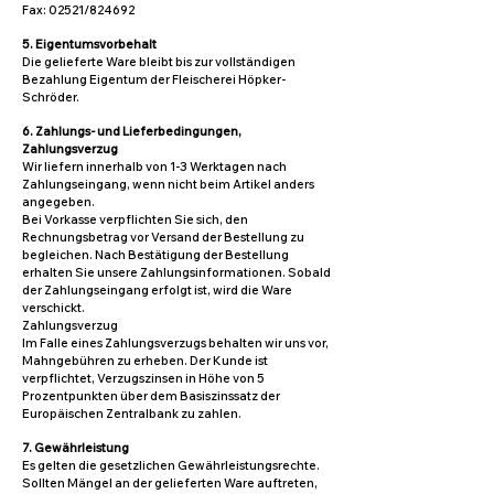
Fax: 02521/824692
5. Eigentumsvorbehalt
Die gelieferte Ware bleibt bis zur vollständigen
Bezahlung Eigentum der Fleischerei Höpker-
Schröder.
6. Zahlungs- und Lieferbedingungen,
Zahlungsverzug
Wir liefern innerhalb von 1-3 Werktagen nach
Zahlungseingang, wenn nicht beim Artikel anders
angegeben.
Bei Vorkasse verpflichten Sie sich, den
Rechnungsbetrag vor Versand der Bestellung zu
begleichen. Nach Bestätigung der Bestellung
erhalten Sie unsere Zahlungsinformationen. Sobald
der Zahlungseingang erfolgt ist, wird die Ware
verschickt.
Zahlungsverzug
Im Falle eines Zahlungsverzugs behalten wir uns vor,
Mahngebühren zu erheben. Der Kunde ist
verpflichtet, Verzugszinsen in Höhe von 5
Prozentpunkten über dem Basiszinssatz der
Europäischen Zentralbank zu zahlen.
7. Gewährleistung
Es gelten die gesetzlichen Gewährleistungsrechte.
Sollten Mängel an der gelieferten Ware auftreten,