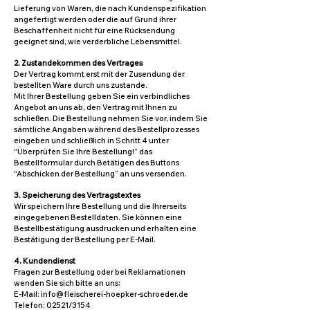
Lieferung von Waren, die nach Kundenspezifikation
angefertigt werden oder die auf Grund ihrer
Beschaffenheit nicht für eine Rücksendung
geeignet sind, wie verderbliche Lebensmittel.
2. Zustandekommen des Vertrages
Der Vertrag kommt erst mit der Zusendung der
bestellten Ware durch uns zustande.
Mit Ihrer Bestellung geben Sie ein verbindliches
Angebot an uns ab, den Vertrag mit Ihnen zu
schließen. Die Bestellung nehmen Sie vor, indem Sie
sämtliche Angaben während des Bestellprozesses
eingeben und schließlich in Schritt 4 unter
“Überprüfen Sie Ihre Bestellung!” das
Bestellformular durch Betätigen des Buttons
“Abschicken der Bestellung” an uns versenden.
3. Speicherung des Vertragstextes
Wir speichern Ihre Bestellung und die Ihrerseits
eingegebenen Bestelldaten. Sie können eine
Bestellbestätigung ausdrucken und erhalten eine
Bestätigung der Bestellung per E-Mail.
4. Kundendienst
Fragen zur Bestellung oder bei Reklamationen
wenden Sie sich bitte an uns:
E-Mail: info@fleischerei-hoepker-schroeder.de
Telefon: 02521/3154