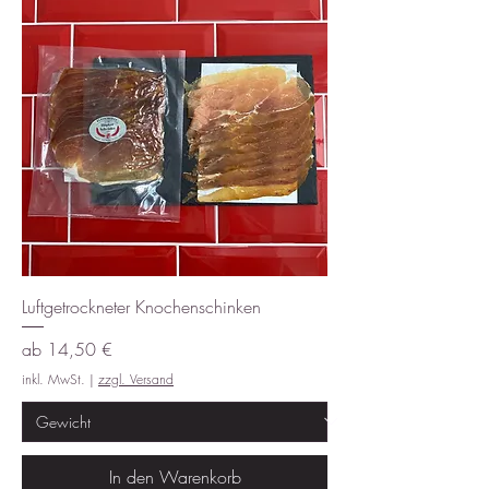
Luftgetrockneter Knochenschinken
Sale-Preis
ab
14,50 €
inkl. MwSt.
|
zzgl. Versand
In den Warenkorb